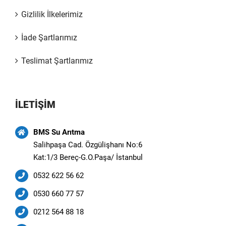
Gizlilik İlkelerimiz
İade Şartlarımız
Teslimat Şartlarımız
İLETİŞİM
BMS Su Arıtma
Salihpaşa Cad. Özgülişhanı No:6
Kat:1/3 Bereç-G.O.Paşa/ İstanbul
0532 622 56 62
0530 660 77 57
0212 564 88 18