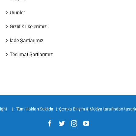
Ürünler
Gizlilik İlkelerimiz
İade Şartlarımız
Teslimat Şartlarımız
right
| Tüm Hakları Saklıdır |
Çemka Bilişim & Medya tarafından tasarl
Facebook
Twitter
Instagram
YouTube