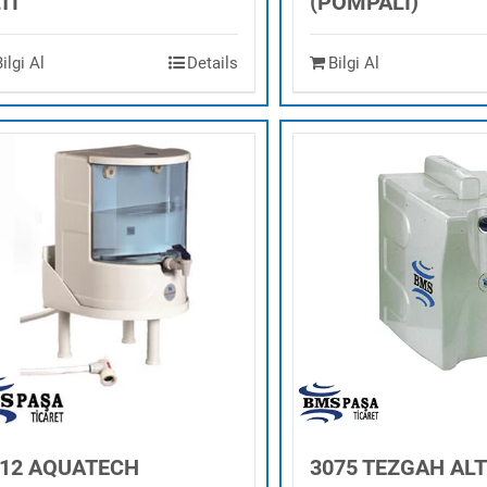
TI
(POMPALI)
Bilgi Al
Details
Bilgi Al
012 AQUATECH
3075 TEZGAH ALT