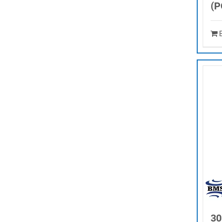
(P
30