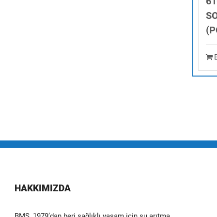
61
SO
(P
HAKKIMIZDA
BMS, 1979’dan beri sağlıklı yaşam için su arıtma