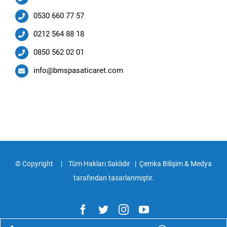
0530 660 77 57
0212 564 88 18
0850 562 02 01
info@bmspasaticaret.com
© Copyright
| Tüm Hakları Saklıdır |
Çemka Bilişim & Medya
tarafından tasarlanmıştır.
Facebook
Twitter
Instagram
YouTube